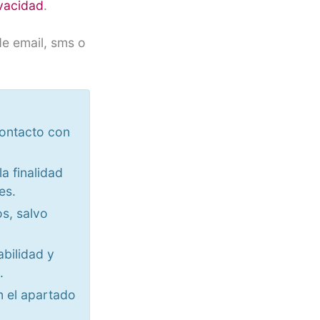
ivacidad
.
e email, sms o
contacto con
a finalidad
es.
s, salvo
abilidad y
.
n el apartado